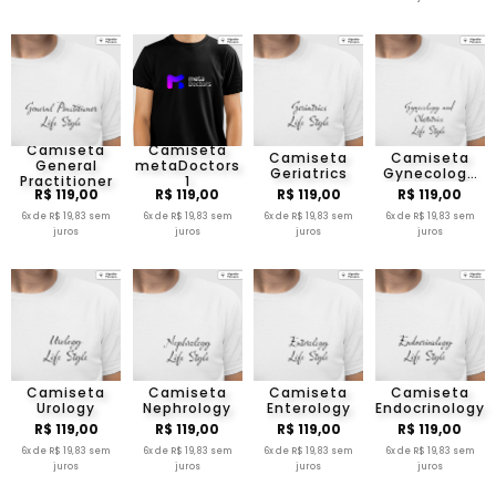
Camiseta
Camiseta
Camiseta
Camiseta
General
metaDoctors
Geriatrics
Gynecology
Practitioner
1
And
R$ 119,00
R$ 119,00
R$ 119,00
R$ 119,00
Obstetrics
6x de R$ 19,83 sem
6x de R$ 19,83 sem
6x de R$ 19,83 sem
6x de R$ 19,83 sem
juros
juros
juros
juros
Camiseta
Camiseta
Camiseta
Camiseta
Urology
Nephrology
Enterology
Endocrinology
R$ 119,00
R$ 119,00
R$ 119,00
R$ 119,00
6x de R$ 19,83 sem
6x de R$ 19,83 sem
6x de R$ 19,83 sem
6x de R$ 19,83 sem
juros
juros
juros
juros