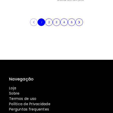
6x de R$ 19,83 sem juros
1
2
3
4
5
Navegação
Loja
Sobre
Termos de uso
Política de Privacidade
Perguntas frequentes