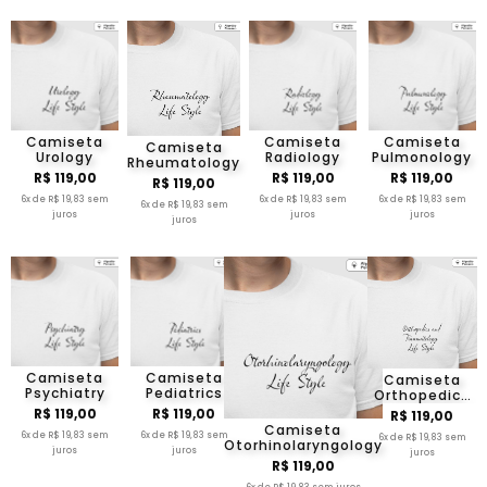
Camiseta
Camiseta
Camiseta
Camiseta
Urology
Radiology
Pulmonology
Rheumatology
R$ 119,00
R$ 119,00
R$ 119,00
R$ 119,00
6x de R$ 19,83 sem
6x de R$ 19,83 sem
6x de R$ 19,83 sem
6x de R$ 19,83 sem
juros
juros
juros
juros
Camiseta
Camiseta
Camiseta
Psychiatry
Pediatrics
Orthopedics
And
R$ 119,00
R$ 119,00
R$ 119,00
Traumatology
Camiseta
6x de R$ 19,83 sem
6x de R$ 19,83 sem
6x de R$ 19,83 sem
Otorhinolaryngology
juros
juros
juros
R$ 119,00