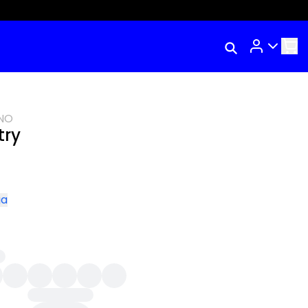
Rastrear Meu
Pedido
Trocar Meu Pedido
NO
Avaliar Meu Pedido
try
Entrar | Cadastrar
ga