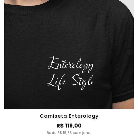
Camiseta Enterology
R$ 119,00
6x de R$ 19,83 sem juros